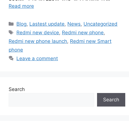
Read more
Categories
Blog
,
Lastest update
,
News
,
Uncategorized
Tags
Redmi new device
,
Redmi new phone
,
Redmi new phone launch
,
Redmi new Smart
phone
Leave a comment
Search
Search