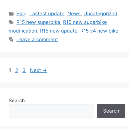
Categories
Blog
,
Lastest update
,
News
,
Uncategorized
Tags
R15 new superbike
,
R15 new superbike
modification
,
R15 new update
,
R15 v4 new bike
Leave a comment
Page
Page
Page
1
2
3
Next
→
Search
Search